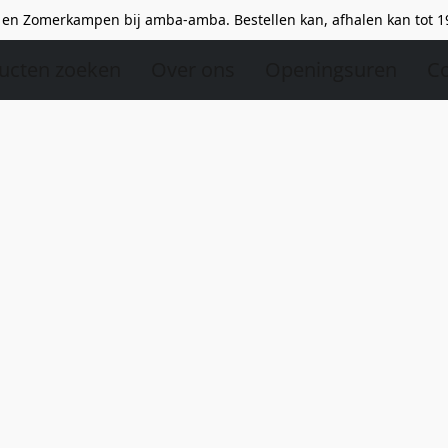
en Zomerkampen bij amba-amba. Bestellen kan, afhalen kan tot 1
ucten zoeken
Over ons
Openingsuren
Co