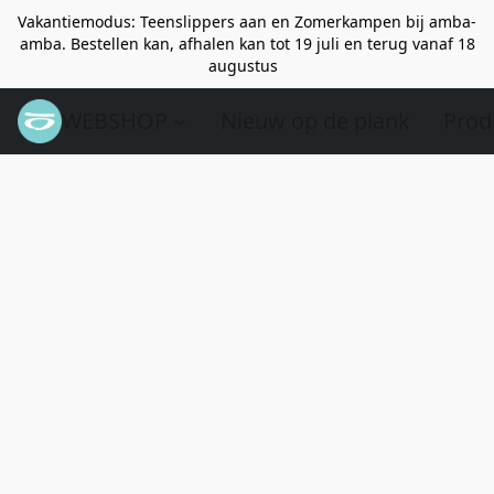
Vakantiemodus: Teenslippers aan en Zomerkampen bij amba-
amba. Bestellen kan, afhalen kan tot 19 juli en terug vanaf 18
augustus
WEBSHOP
Nieuw op de plank
Prod