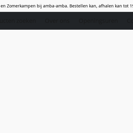
en Zomerkampen bij amba-amba. Bestellen kan, afhalen kan tot 1
ucten zoeken
Over ons
Openingsuren
Co