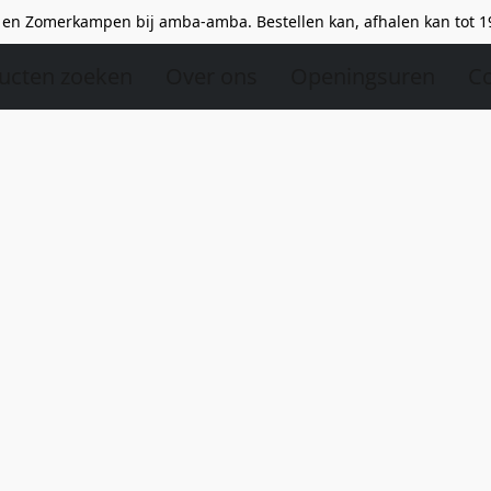
en Zomerkampen bij amba-amba. Bestellen kan, afhalen kan tot 1
ucten zoeken
Over ons
Openingsuren
Co