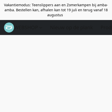
Vakantiemodus: Teenslippers aan en Zomerkampen bij amba-
amba. Bestellen kan, afhalen kan tot 19 juli en terug vanaf 18
augustus
WEBSHOP
Nieuw op de plank
Prod