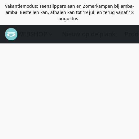
Vakantiemodus: Teenslippers aan en Zomerkampen bij amba-
amba. Bestellen kan, afhalen kan tot 19 juli en terug vanaf 18
augustus
WEBSHOP
Nieuw op de plank
Prod