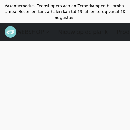
Vakantiemodus: Teenslippers aan en Zomerkampen bij amba-
amba. Bestellen kan, afhalen kan tot 19 juli en terug vanaf 18
augustus
WEBSHOP
Nieuw op de plank
Prod