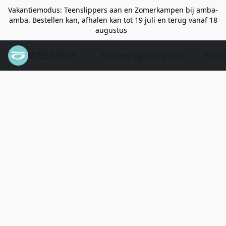
Vakantiemodus: Teenslippers aan en Zomerkampen bij amba-
amba. Bestellen kan, afhalen kan tot 19 juli en terug vanaf 18
augustus
WEBSHOP
Nieuw op de plank
Prod