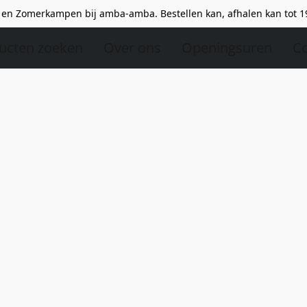
en Zomerkampen bij amba-amba. Bestellen kan, afhalen kan tot 1
ucten zoeken
Over ons
Openingsuren
Co