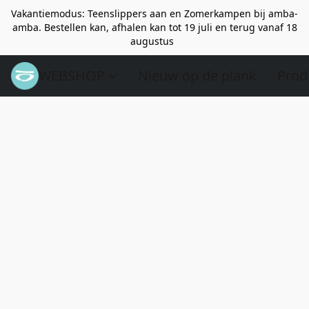
Vakantiemodus: Teenslippers aan en Zomerkampen bij amba-
amba. Bestellen kan, afhalen kan tot 19 juli en terug vanaf 18
augustus
WEBSHOP
Nieuw op de plank
Prod